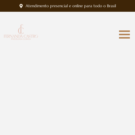
Atendimento presencial e online para todo o Brasil
COMO ESCOLHER UMA CLINICA DE SAUDE
EMOCIONAL?
SAÚDE EMOCIONAL
Leia Mais
FIM DE RELACIONAMENTO NA TERCEIRA IDADE:
RECOMEÇAR (OU NÃO) DEPOIS DOS 60